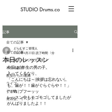
STUDIO Drums.co
記事
全ての記事
どらむすこ管理人
全ての記事
2023年4月20日
読了時間: 1分
本日のレッスン
我が家のスタジオ大作戦！
今日は5年生の男の子。
本日の教室
入ってくるなり、
教室からの連絡
「こんにちは～(挨拶は忘れない)。
ライブ
も、歯が！！歯がぐらぐらや！！」
その他
(*≧∀≦)プフーッッ
レッスン中もモゴモゴしてましたが
発表会、イベント
がんばりましたよ！！