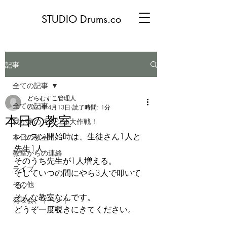
STUDIO Drums.co
記事
全ての記事
どらむすこ管理人
全ての記事
2023年4月13日
読了時間: 1分
本日の教室
我が家のスタジオ大作戦！
レッスン開始時は、生徒さん1人と
本日の教室
先生1人。
教室からの連絡
そのうち先生が1人増える。
ライブ
そしていつの間にやら3人で叩いて
その他
る。
そんな教室なんです。
発表会、イベント
どうぞ一度覗きにきてください。