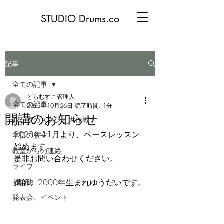
STUDIO Drums.co
記事
全ての記事
どらむすこ管理人
全ての記事
2023年10月26日
読了時間: 1分
開講のお知らせ
我が家のスタジオ大作戦！
2023年11月より、ベースレッスン
本日の教室
始めます。
教室からの連絡
是非お問い合わせください。
ライブ
その他
講師、2000年生まれゆうだいです。
発表会、イベント