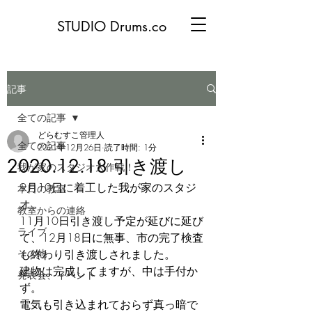
STUDIO Drums.co
記事
全ての記事
どらむすこ管理人
全ての記事
2021年12月26日
読了時間: 1分
2020.12.18 引き渡し
我が家のスタジオ大作戦！
9月10日に着工した我が家のスタジ
本日の教室
オ。
教室からの連絡
11月10日引き渡し予定が延びに延び
ライブ
て、12月18日に無事、市の完了検査
その他
も終わり引き渡しされました。
建物は完成してますが、中は手付か
発表会、イベント
ず。
電気も引き込まれておらず真っ暗で