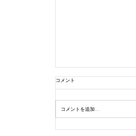
澤先生ありがとうございまし
コメント
た。
ゆうたの恩師、澤雅一先生がお亡
くなりになったそうです💦 菅沼
コメントを追加…
孝三先生に続いてまたも先生が…
澤先生には本当にお世話になりま
した。 NHKのど自慢のバンマス
をつとめてはった澤先生、のど自