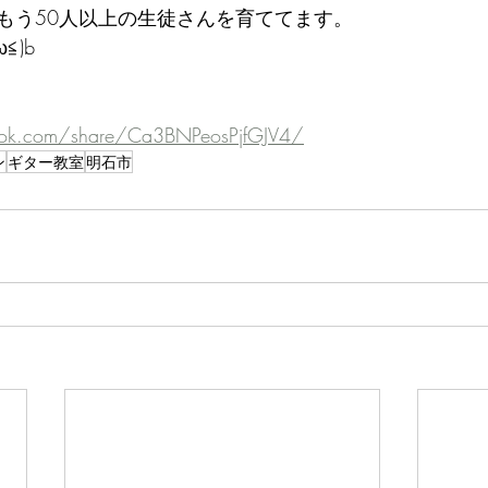
もう50人以上の生徒さんを育ててます。
≦)b
ook.com/share/Ca3BNPeosPjfGJV4/
ン
ギター教室
明石市